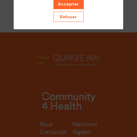
Accepter
Aucun résultat
Refuser
Conçu
par
Nous
Mentions
Contacter
légales