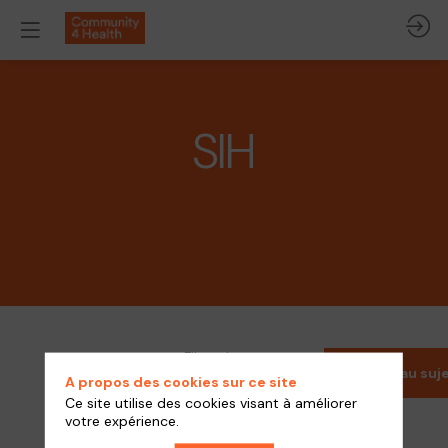
SIH
Filtre des
Nouveau suj
catégories
A propos des cookies sur ce site
Chargement
Ce site utilise des cookies visant à améliorer
Filtre des tags
votre expérience.