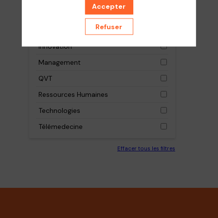
Accepter
Formation
Refuser
IT
Innovation
Management
QVT
Ressources Humaines
Technologies
Télémedecine
Effacer tous les filtres